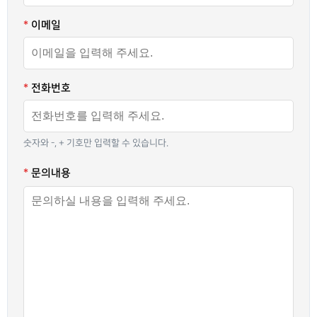
고객사 후기
제품/견적 문의
화상교육 (VideoSchool)
수상/인증/특허
*
이메일
협력사
- 상품 플랜
보도자료
안티포렌식 (TraceX)
4NB 소식
*
전화번호
4NB 고객센터
- 상품 플랜
- 모바일 앱
02-499-5989
전화하기
숫자와 -, + 기호만 입력할 수 있습니다.
4nb@4nb.co.kr
이메일 보내기
*
문의내용
고객지원 센터