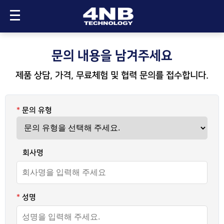
메인으로
문의 내용을 남겨주세요
제품 상담, 가격, 무료체험 및 협력 문의를 접수합니다.
제품 소개
업무 PC 모니터링 (JTM)
제품 문의
*
문의 유형
- 상품 플랜
제품/가격/협력 문의
- 가상체험
무료 체험
- 도입 사례
회사명
화상회의 (VideoOffice)
고객 및 협력사
- 상품 플랜
고객사
*
성명
회사 소개
- 기술 소개
공급 현황
- 장비 소개
회사 개요