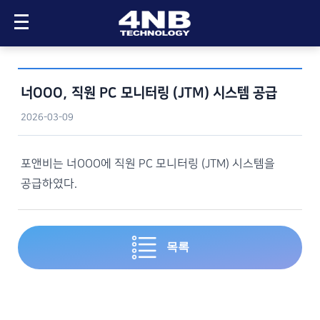
메인으로
너OOO
, 직원 PC 모니터링 (JTM) 시스템 공급
제품 소개
2026-03-09
업무 PC 모니터링 (JTM)
제품 문의
포앤비는 너OOO에 직원 PC 모니터링 (JTM) 시스템을
- 상품 플랜
제품/가격/협력 문의
고객 및 협력사
공급하였다.
- 가상체험
무료 체험
- 도입 사례
고객사
화상회의 (VideoOffice)
공급 현황
목록
- 상품 플랜
고객사 후기
- 기술 소개
협력사
- 장비 소개