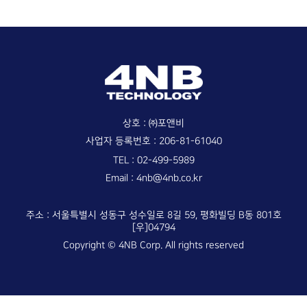
회사 소개
화상교육 (VideoSchool)
- 상품 플랜
회사 개요
제품/견적 문의
안티포렌식 (TraceX)
수상/인증/특허
- 상품 플랜
보도자료
- 모바일 앱
4NB 소식
상호 : ㈜포앤비
4NB 고객센터
사업자 등록번호 : 206-81-61040
TEL :
02-499-5989
02-499-5989
전화하기
Email :
4nb@4nb.co.kr
4nb@4nb.co.kr
이메일 보내기
주소 : 서울특별시 성동구 성수일로 8길 59, 평화빌딩 B동 801호
[우]04794
Copyright © 4NB Corp. All rights reserved
고객지원 센터